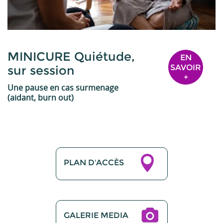
MINICURE Quiétude,
EN
SAVOIR
sur session
+
Une pause en cas surmenage
(aidant, burn out)
PLAN D'ACCÈS
GALERIE MEDIA