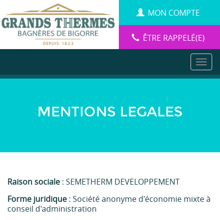
Aller
Panneau de gestion des cookies
MON COMPTE
au
contenu
principal
ÊTRE RAPPELÉ(E)
MENTIONS LEGALES
Raison sociale
: SEMETHERM DEVELOPPEMENT
Forme juridique
: Société anonyme d'économie mixte à
conseil d'administration