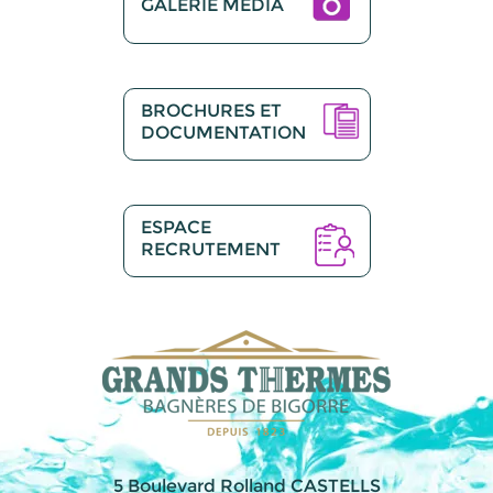
GALERIE MEDIA
BROCHURES ET
DOCUMENTATION
ESPACE
RECRUTEMENT
5 Boulevard Rolland CASTELLS