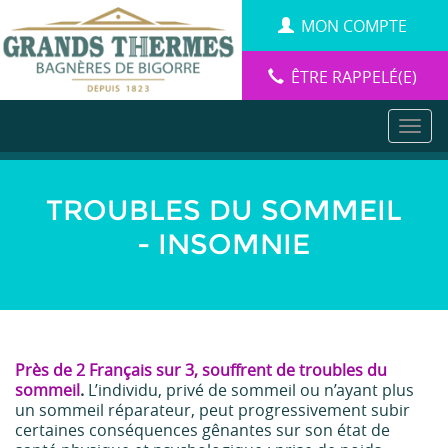
Aller
Panneau de gestion des cookies
MON COMPTE
au
contenu
principal
ÊTRE RAPPELÉ(E)
TROUBLES DU SOMMEIL
- INSOMNIE
Près de 2 Français sur 3, souffrent de troubles du
sommeil
.
L’individu, privé de sommeil ou n’ayant plus
un sommeil réparateur, peut progressivement subir
certaines conséquences gênantes sur son état de