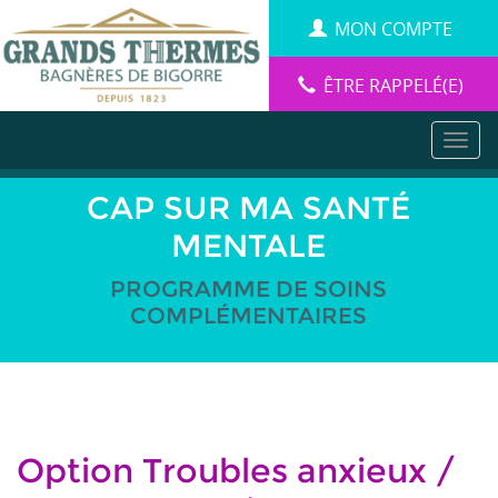
Aller
Panneau de gestion des cookies
MON COMPTE
au
contenu
principal
ÊTRE RAPPELÉ(E)
CAP SUR MA SANTÉ
MENTALE
PROGRAMME DE SOINS
COMPLÉMENTAIRES
Option Troubles anxieux /