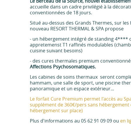
Le Berceau de la Source, nouvel établissem
accueille dans un cadre privilégié à la décora
conventionnées de 18 jours.
Situé au-dessus des Grands Thermes, sur les ha
nouveau RESORT THERMAL & SPA propose
- un hébergement intégré de standing 4**** o
appretemenst T1 raffinés modulables (chamb
cuisine suivant besoins)
- des cures thermales premium conventionn
Affections Psychosomatiques.
Les cabines de soins thermaux seront complét
hammam, une salle de sport, une piscine ther
panoramique et un espace extérieur...
Le forfait Cure Premium permet l'accès au Sp
supplément de 360€/pers sans hébergement o
hébergement sur place)
Plus d'informations au 05 62 91 09 09 ou
en l