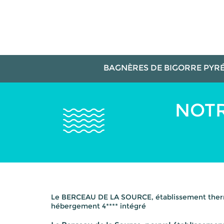
Aller
Panneau de gestion des cookies
au
contenu
principal
BAGNÈRES DE BIGORRE
PYRÉ
NOTR
Le BERCEAU DE LA SOURCE, établissement the
hébergement 4**** intégré