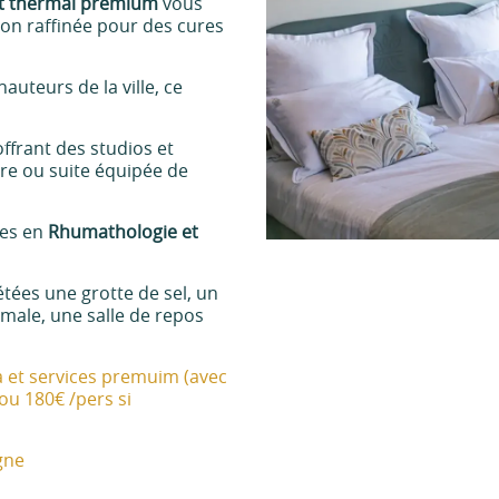
ent thermal premium
vous
tion raffinée pour des cures
uteurs de la ville, ce
ffrant des studios et
re ou suite équipée de
ées en
Rhumathologie et
ées une grotte de sel, un
male, une salle de repos
a et services premuim (avec
u 180€ /pers si
igne