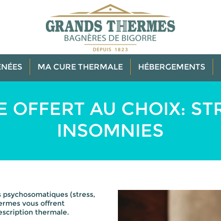
NÉES
MA CURE THERMALE
HÉBERGEMENTS
 OFFERT AU CHOIX: ST
INSOMNIES
ns psychosomatiques (stress,
hermes vous offrent
escription thermale.