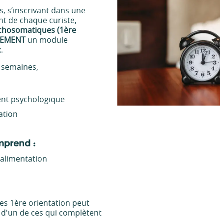
s, s’inscrivant dans une
t de chaque curiste,
ychosomatiques (1ère
TEMENT
un module
.
 semaines,
ent psychologique
xation
prend :
 alimentation
es 1ère orientation peut
 d'un de ces qui complètent