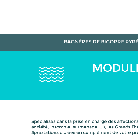
Aller
Panneau de gestion des cookies
au
contenu
principal
BAGNÈRES DE BIGORRE
PYRÉ
MODULE
Spécialisés dans la prise en charge des affectio
anxiété, insomnie, surmenage ... ), les Grands T
3prestations ciblées en complément de votre pr