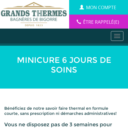
Aller
Panneau de gestion des cookies
MON COMPTE
au
contenu
principal
ÊTRE RAPPELÉ(E)
MINICURE 6 JOURS DE
SOINS
Bénéficiez de notre savoir faire thermal en formule
courte, sans prescription ni démarches administratives!
Vous ne disposez pas de 3 semaines pour