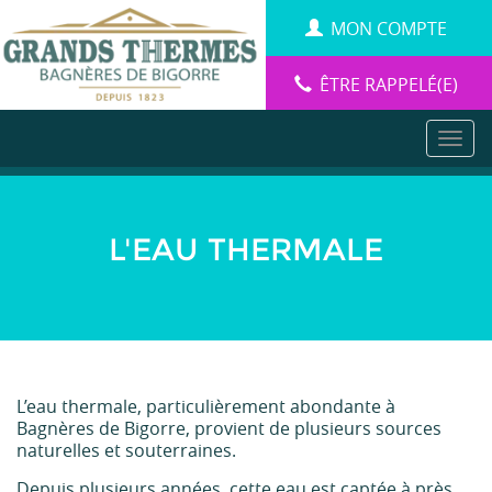
Aller
Panneau de gestion des cookies
MON COMPTE
au
contenu
principal
ÊTRE RAPPELÉ(E)
L'EAU THERMALE
L’eau thermale, particulièrement abondante à
Bagnères de Bigorre, provient de plusieurs sources
naturelles et souterraines.
Depuis plusieurs années, cette eau est captée à près